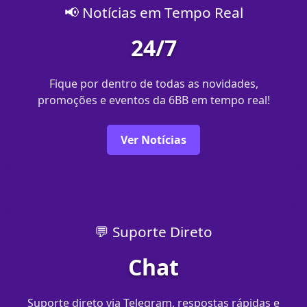
📢 Notícias em Tempo Real
24/7
Fique por dentro de todas as novidades,
promoções e eventos da 6BB em tempo real!
Ver Notícias
💬 Suporte Direto
Chat
Suporte direto via Telegram, respostas rápidas e