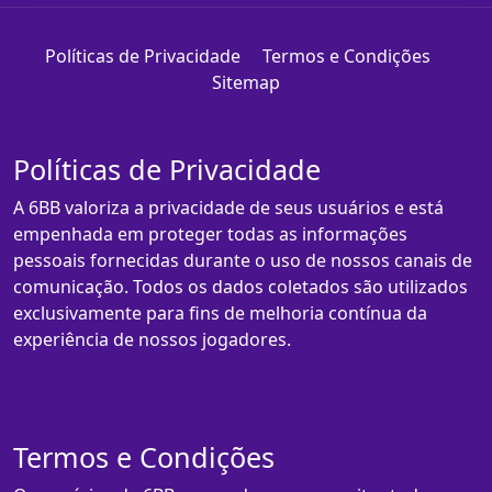
Políticas de Privacidade
Termos e Condições
Sitemap
Políticas de Privacidade
A 6BB valoriza a privacidade de seus usuários e está
empenhada em proteger todas as informações
pessoais fornecidas durante o uso de nossos canais de
comunicação. Todos os dados coletados são utilizados
exclusivamente para fins de melhoria contínua da
experiência de nossos jogadores.
Termos e Condições